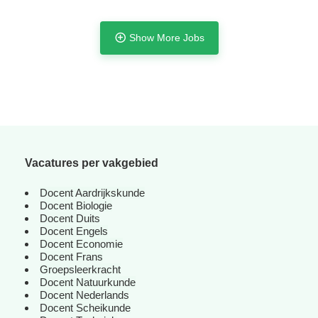
Show More Jobs
Vacatures per vakgebied
Docent Aardrijkskunde
Docent Biologie
Docent Duits
Docent Engels
Docent Economie
Tijdelijk met uitzicht op vast
Docent Frans
Groepsleerkracht
Docent Natuurkunde
Docent Nederlands
Docent Scheikunde