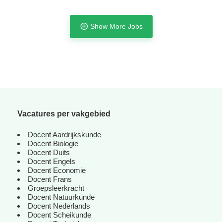
Show More Jobs
Vacatures per vakgebied
Docent Aardrijkskunde
Docent Biologie
Docent Duits
Docent Engels
Docent Economie
Tijdelijk met uitzicht op vast
Docent Frans
Groepsleerkracht
Docent Natuurkunde
Docent Nederlands
Docent Scheikunde