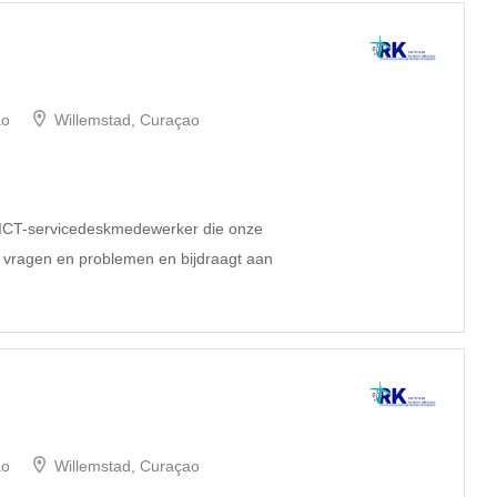
ao
Willemstad, Curaçao
e ICT-servicedeskmedewerker die onze
e vragen en problemen en bijdraagt aan
ao
Willemstad, Curaçao