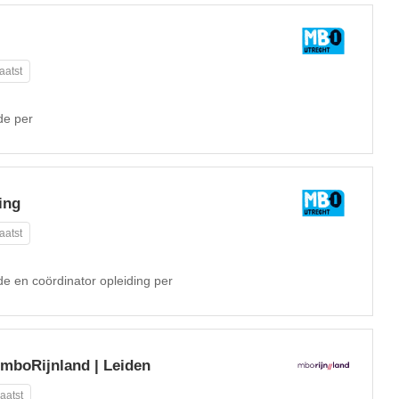
aatst
de per
ing
aatst
e en coördinator opleiding per
| mboRijnland | Leiden
aatst