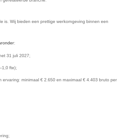
h gerelateerde branche.
de is. Wij bieden een prettige werkomgeving binnen een
aronder:
met 31 juli 2027;
1,0 fte);
 en ervaring: minimaal € 2.650 en maximaal € 4.403 bruto per
ring;