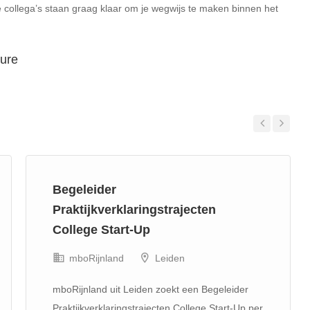
e collega’s staan graag klaar om je wegwijs te maken binnen het
ture
Previous
Next
Begeleider
Praktijkverklaringstrajecten
College Start-Up
mboRijnland
Leiden
mboRijnland uit Leiden zoekt een Begeleider
Praktijkverklaringstrajecten College Start-Up per