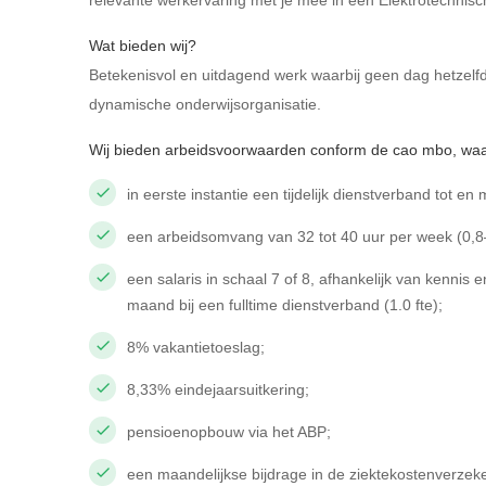
relevante werkervaring met je mee in een Elektrotechnisc
Wat bieden wij?
Betekenisvol en uitdagend werk waarbij geen dag hetzelf
dynamische onderwijsorganisatie.
Wij bieden arbeidsvoorwaarden conform de cao mbo, wa
in eerste instantie een tijdelijk dienstverband tot en 
een arbeidsomvang van 32 tot 40 uur per week (0,8–
een salaris in schaal 7 of 8, afhankelijk van kennis
maand bij een fulltime dienstverband (1.0 fte);
8% vakantietoeslag;
8,33% eindejaarsuitkering;
pensioenopbouw via het ABP;
een maandelijkse bijdrage in de ziektekostenverzeke