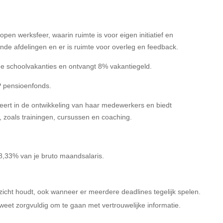
pen werksfeer, waarin ruimte is voor eigen initiatief en
ende afdelingen en er is ruimte voor overleg en feedback.
 de schoolvakanties en ontvangt 8% vakantiegeld.
P pensioenfonds.
teert in de ontwikkeling van haar medewerkers en biedt
, zoals trainingen, cursussen en coaching.
n 8,33% van je bruto maandsalaris.
zicht houdt, ook wanneer er meerdere deadlines tegelijk spelen.
eet zorgvuldig om te gaan met vertrouwelijke informatie.