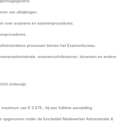
 diplomagegevens.
eren van afwijkingen.
ten over examens en examenprocedures.
menprocedures.
 administratieve processen binnen het Examenbureau.
xamenadministratie, examencoördinatoren, docenten en andere
icht onderwijs.
maximum van € 3.578,- bij een fulltime aanstelling.
tie opgenomen onder de functietitel Medewerker Administratie &