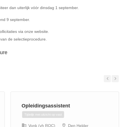
citeer dan uiterlijk vóór dinsdag 1 september.
end 9 september.
icitaties via onze website.
 van de selectieprocedure.
ture
Previous
Next
Opleidingsassistent
Tijdelijk met uitzicht op vast
Vonk (vh ROC)
Den Helder