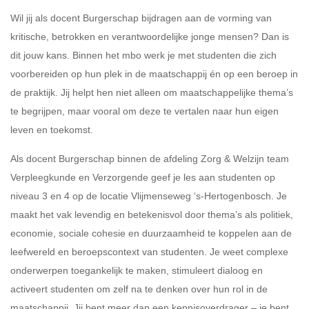
Wil jij als docent Burgerschap bijdragen aan de vorming van
kritische, betrokken en verantwoordelijke jonge mensen? Dan is
dit jouw kans. Binnen het mbo werk je met studenten die zich
voorbereiden op hun plek in de maatschappij én op een beroep in
de praktijk. Jij helpt hen niet alleen om maatschappelijke thema’s
te begrijpen, maar vooral om deze te vertalen naar hun eigen
leven en toekomst.
Als docent Burgerschap binnen de afdeling Zorg & Welzijn team
Verpleegkunde en Verzorgende geef je les aan studenten op
niveau 3 en 4 op de locatie Vlijmenseweg ‘s-Hertogenbosch. Je
maakt het vak levendig en betekenisvol door thema’s als politiek,
economie, sociale cohesie en duurzaamheid te koppelen aan de
leefwereld en beroepscontext van studenten. Je weet complexe
onderwerpen toegankelijk te maken, stimuleert dialoog en
activeert studenten om zelf na te denken over hun rol in de
maatschappij. Jij bent meer dan een kennisoverdrager – je bent