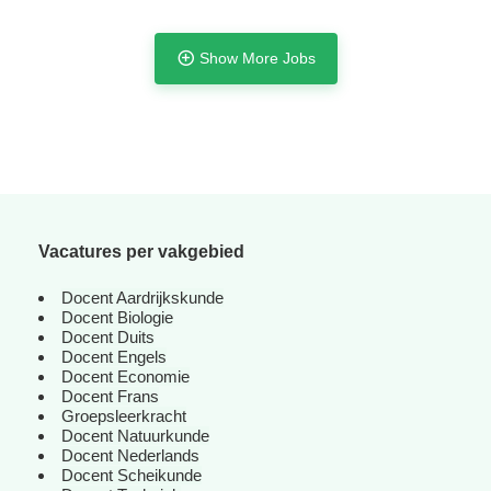
Show More Jobs
Vacatures per vakgebied
Docent Aardrijkskunde
Docent Biologie
Docent Duits
Docent Engels
Docent Economie
Tijdelijk met uitzicht op vast
Docent Frans
Groepsleerkracht
Docent Natuurkunde
Docent Nederlands
Docent Scheikunde