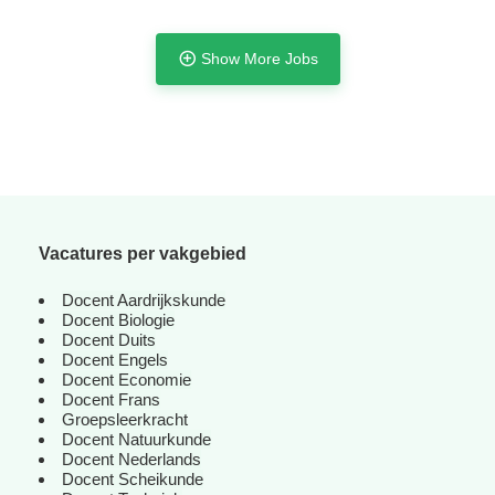
Show More Jobs
Vacatures per vakgebied
Docent Aardrijkskunde
Docent Biologie
Docent Duits
Docent Engels
Docent Economie
Tijdelijk met uitzicht op vast
Docent Frans
Groepsleerkracht
Docent Natuurkunde
Docent Nederlands
Docent Scheikunde