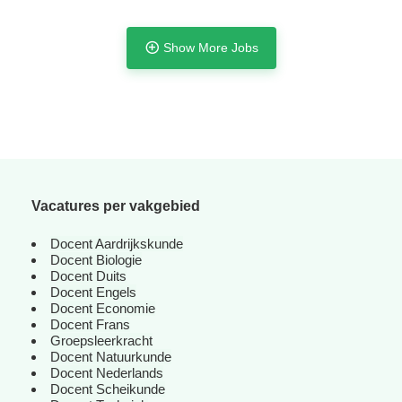
Show More Jobs
Vacatures per vakgebied
Docent Aardrijkskunde
Docent Biologie
Docent Duits
Docent Engels
Docent Economie
Tijdelijk met uitzicht op vast
Docent Frans
Groepsleerkracht
Docent Natuurkunde
Docent Nederlands
Docent Scheikunde