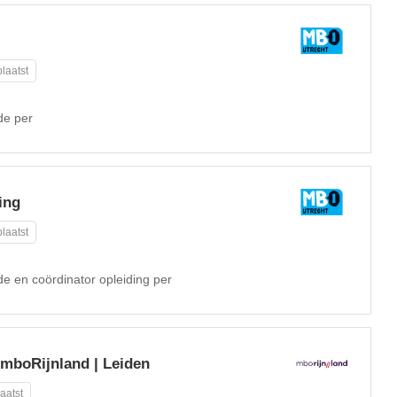
laatst
de per
ing
laatst
e en coördinator opleiding per
| mboRijnland | Leiden
aatst