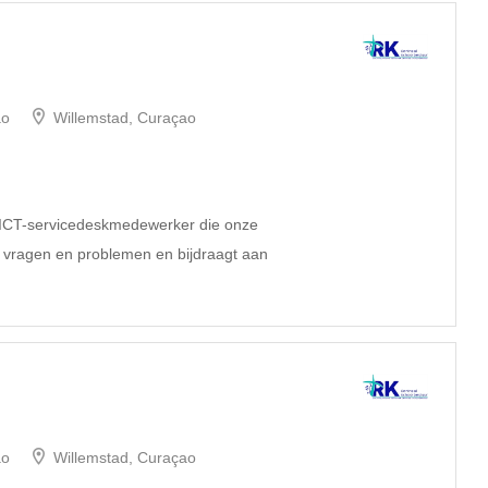
ao
Willemstad, Curaçao
e ICT-servicedeskmedewerker die onze
e vragen en problemen en bijdraagt aan
ao
Willemstad, Curaçao